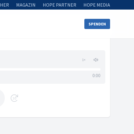
HER
MAGAZIN
HOPE PARTNER
HOPE MEDIA
SPENDEN
1
×
0:00
30