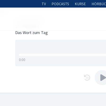
TV
PODCASTS
KURSE
HÖRBÜC
uar
15. FEBRUAR 2026
16. Februar
Das Wort zum Tag
0:00
15