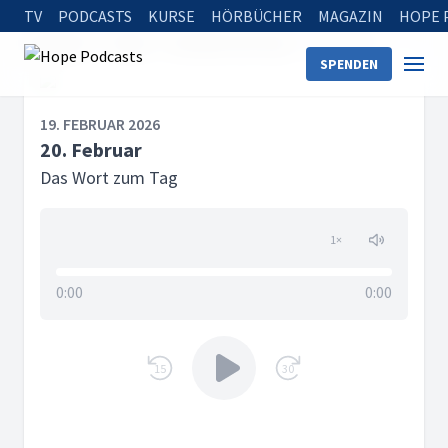
TV
PODCASTS
KURSE
HÖRBÜCHER
MAGAZIN
HOPE 
Startseite
Serien
Das Wort zum Tag
20. Februar
SPENDEN
19. FEBRUAR 2026
20. Februar
Das Wort zum Tag
1
×
0:00
0:00
15
30