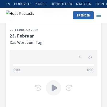
TV
PODCASTS
KURSE
HÖRBÜCHER
MAGAZIN
HOPE 
Startseite
Serien
Das Wort zum Tag
23. Februar
SPENDEN
22. FEBRUAR 2026
23. Februar
Das Wort zum Tag
1
×
0:00
0:00
15
30