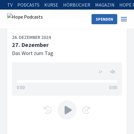
TV
PODCASTS
KURSE
HÖRBÜCHER
MAGAZIN
HOPE 
Startseite
Serien
Das Wort zum Tag
27. Dezember
SPENDEN
26. DEZEMBER 2024
27. Dezember
Das Wort zum Tag
1
×
0:00
0:00
15
30