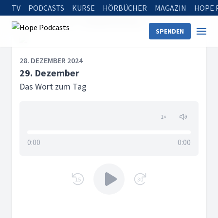
TV
PODCASTS
KURSE
HÖRBÜCHER
MAGAZIN
HOPE 
Startseite
Serien
Das Wort zum Tag
29. Dezember
SPENDEN
28. DEZEMBER 2024
29. Dezember
Das Wort zum Tag
1
×
0:00
0:00
15
30