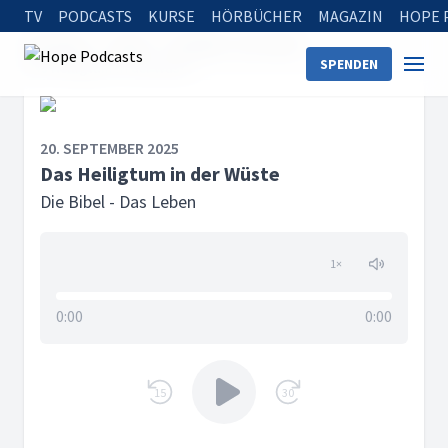
TV
PODCASTS
KURSE
HÖRBÜCHER
MAGAZIN
HOPE 
Startseite
Serien
Die Bibel - Das Leben
SPENDEN
Das Heiligtum in der Wüste
20. SEPTEMBER 2025
Das Heiligtum in der Wüste
Die Bibel - Das Leben
1
×
0:00
0:00
15
30