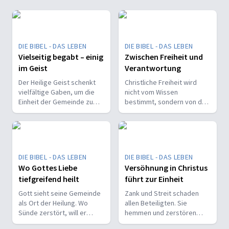
DIE BIBEL - DAS LEBEN
DIE BIBEL - DAS LEBEN
Vielseitig begabt – einig
Zwischen Freiheit und
im Geist
Verantwortung
Der Heilige Geist schenkt
Christliche Freiheit wird
vielfältige Gaben, um die
nicht vom Wissen
Einheit der Gemeinde zu
bestimmt, sondern von der
stärken und sie zu
Beziehung zum Nächsten –
befähigen, Christus vor den
und vom Ziel, Gott zu ehren.
Menschen zu bekennen.
DIE BIBEL - DAS LEBEN
DIE BIBEL - DAS LEBEN
Wo Gottes Liebe
Versöhnung in Christus
tiefgreifend heilt
führt zur Einheit
Gott sieht seine Gemeinde
Zank und Streit schaden
als Ort der Heilung. Wo
allen Beteiligten. Sie
Sünde zerstört, will er
hemmen und zerstören
liebevoll und korrigierend
auch Gemeinde. Doch