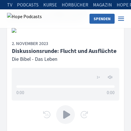
TV
PODCASTS
KURSE
HÖRBÜCHER
MAGAZIN
HOPE 
Startseite
Serien
Die Bibel - Das Leben
SPENDEN
Diskussionsrunde: Flucht und Ausflüchte
2. NOVEMBER 2023
Diskussionsrunde: Flucht und Ausflüchte
Die Bibel - Das Leben
1
×
0:00
0:00
15
30