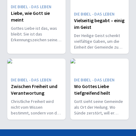
DIE BIBEL - DAS LEBEN
Liebe, wie Gott sie
DIE BIBEL - DAS LEBEN
meint
Vielseitig begabt – einig
im Geist
Gottes Liebe ist das, was
bleibt. Sie ist das
Der Heilige Geist schenkt
Erkennungszeichen seiner
vielfältige Gaben, um die
Kinder und trägt, wenn alles
Einheit der Gemeinde zu
andere vergeht.
stärken und sie zu
befähigen, Christus vor den
Menschen zu bekennen.
DIE BIBEL - DAS LEBEN
DIE BIBEL - DAS LEBEN
Zwischen Freiheit und
Wo Gottes Liebe
Verantwortung
tiefgreifend heilt
Christliche Freiheit wird
Gott sieht seine Gemeinde
nicht vom Wissen
als Ort der Heilung. Wo
bestimmt, sondern von der
Sünde zerstört, will er
Beziehung zum Nächsten –
liebevoll und korrigierend
und vom Ziel, Gott zu ehren.
heilen.