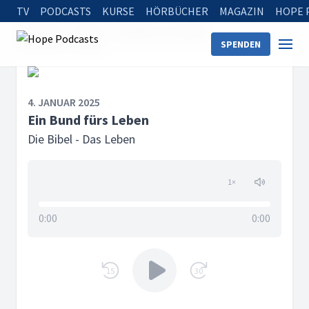
TV
PODCASTS
KURSE
HÖRBÜCHER
MAGAZIN
HOPE 
Startseite
Serien
Die Bibel - Das Leben
SPENDEN
Ein Bund fürs Leben
4. JANUAR 2025
Ein Bund fürs Leben
Die Bibel - Das Leben
1
×
0:00
0:00
15
30