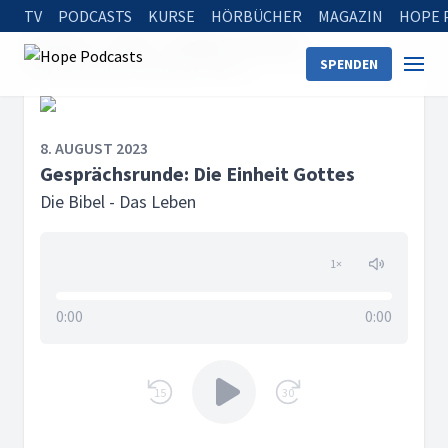
TV
PODCASTS
KURSE
HÖRBÜCHER
MAGAZIN
HOPE 
Startseite
Serien
Die Bibel - Das Leben
SPENDEN
Gesprächsrunde: Die Einheit Gottes
8. AUGUST 2023
Gesprächsrunde: Die Einheit Gottes
Die Bibel - Das Leben
1
×
0:00
0:00
15
30