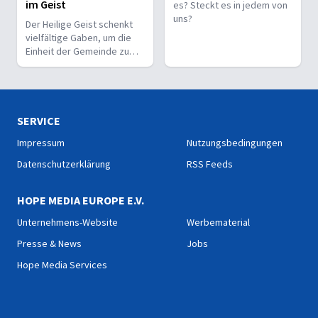
im Geist
es? Steckt es in jedem von
uns?
Der Heilige Geist schenkt
vielfältige Gaben, um die
Einheit der Gemeinde zu
stärken und sie zu
befähigen, Christus vor den
Menschen zu bekennen.
SERVICE
Impressum
Nutzungsbedingungen
Datenschutzerklärung
RSS Feeds
HOPE MEDIA EUROPE E.V.
Unternehmens-Website
Werbematerial
Presse & News
Jobs
Hope Media Services