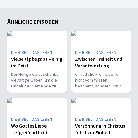
ÄHNLICHE EPISODEN
DIE BIBEL - DAS LEBEN
DIE BIBEL - DAS LEBEN
Vielseitig begabt – einig
Zwischen Freiheit und
im Geist
Verantwortung
Der Heilige Geist schenkt
Christliche Freiheit wird
vielfältige Gaben, um die
nicht vom Wissen
Einheit der Gemeinde zu
bestimmt, sondern von der
stärken und sie zu
Beziehung zum Nächsten –
befähigen, Christus vor den
und vom Ziel, Gott zu ehren.
Menschen zu bekennen.
DIE BIBEL - DAS LEBEN
DIE BIBEL - DAS LEBEN
Wo Gottes Liebe
Versöhnung in Christus
tiefgreifend heilt
führt zur Einheit