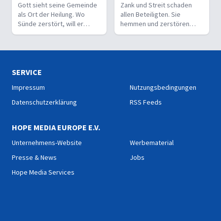
Gott sieht seine Gemeinde
Zank und Streit schaden
als Ort der Heilung. Wo
allen Beteiligten. Sie
Sünde zerstört, will er
hemmen und zerstören
liebevoll und korrigierend
auch Gemeinde. Doch
heilen.
Versöhnung führt zur
Einheit.
SERVICE
Impressum
Nutzungsbedingungen
Datenschutzerklärung
RSS Feeds
HOPE MEDIA EUROPE E.V.
Unternehmens-Website
Werbematerial
Presse & News
Jobs
Hope Media Services