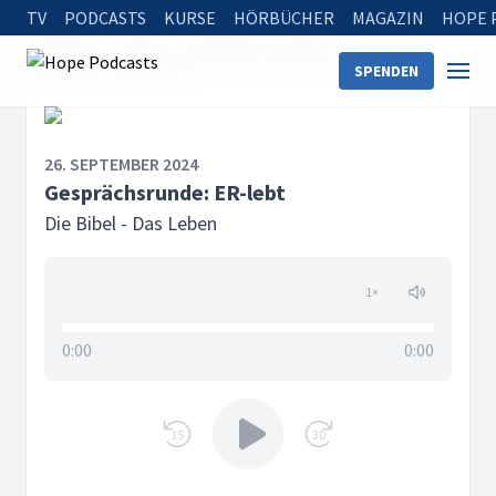
TV
PODCASTS
KURSE
HÖRBÜCHER
MAGAZIN
HOPE 
Startseite
Serien
Die Bibel - Das Leben
SPENDEN
Gesprächsrunde: ER-lebt
26. SEPTEMBER 2024
Gesprächsrunde: ER-lebt
Die Bibel - Das Leben
1
×
0:00
0:00
15
30