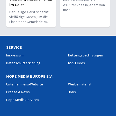
Das Böse - woher kommt
im Geist
es? Steckt es in jedem von
uns?
Der Heilige Geist schenkt
vielfältige Gaben, um die
Einheit der Gemeinde zu
stärken und sie zu
befähigen, Christus vor den
Menschen zu bekennen.
SERVICE
Impressum
Nutzungsbedingungen
Datenschutzerklärung
RSS Feeds
HOPE MEDIA EUROPE E.V.
Unternehmens-Website
Werbematerial
Presse & News
Jobs
Hope Media Services