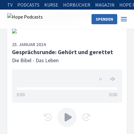
TV
PODCASTS
KURSE
HÖRBÜCHER
MAGAZIN
HOPE 
Startseite
Serien
Die Bibel - Das Leben
SPENDEN
Gesprächsrunde: Gehört und gerettet
25. JANUAR 2024
Gesprächsrunde: Gehört und gerettet
Die Bibel - Das Leben
1
×
0:00
0:00
15
30