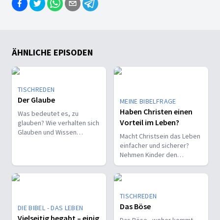
ÄHNLICHE EPISODEN
TISCHREDEN
Der Glaube
MEINE BIBELFRAGE
Haben Christen einen
Was bedeutet es, zu
Vorteil im Leben?
glauben? Wie verhalten sich
Glauben und Wissen
Macht Christsein das Leben
zueinander? Ist der Glaube
einfacher und sicherer?
ein Geschenk oder eine
Nehmen Kinder den
Entscheidung?
Glauben leichter an als
Erwachsene?
TISCHREDEN
Das Böse
DIE BIBEL - DAS LEBEN
Vielseitig begabt – einig