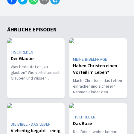
ÄHNLICHE EPISODEN
TISCHREDEN
Der Glaube
MEINE BIBELFRAGE
Haben Christen einen
Was bedeutet es, zu
Vorteil im Leben?
glauben? Wie verhalten sich
Glauben und Wissen
Macht Christsein das Leben
zueinander? Ist der Glaube
einfacher und sicherer?
ein Geschenk oder eine
Nehmen Kinder den
Entscheidung?
Glauben leichter an als
Erwachsene?
TISCHREDEN
Das Böse
DIE BIBEL - DAS LEBEN
Vielseitig begabt – einig
Das Böse - woher kommt