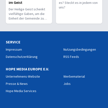
im Geist
es? Steckt es in jedem von
uns?
Der Heilige Geist schenkt
vielfältige Gaben, um die
Einheit der Gemeinde zu
stärken und sie zu
befähigen, Christus vor den
Menschen zu bekennen.
SERVICE
Impressum
Nutzungsbedingungen
Datenschutzerklärung
RSS Feeds
HOPE MEDIA EUROPE E.V.
Unternehmens-Website
Werbematerial
Presse & News
Jobs
Hope Media Services