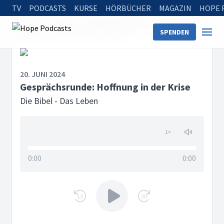
TV
PODCASTS
KURSE
HÖRBÜCHER
MAGAZIN
HOPE 
Startseite
Serien
Die Bibel - Das Leben
SPENDEN
Gesprächsrunde: Hoffnung in der Krise
20. JUNI 2024
Gesprächsrunde: Hoffnung in der Krise
Die Bibel - Das Leben
1
×
0:00
0:00
15
30