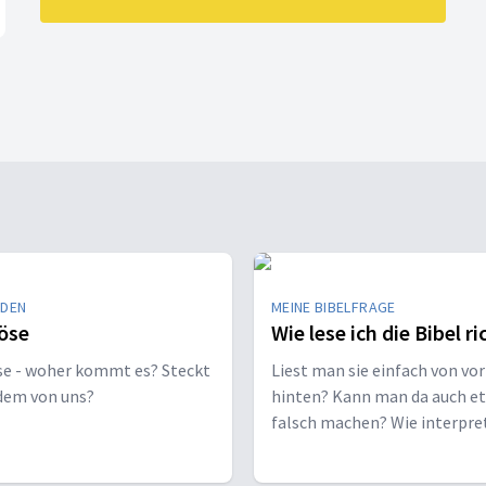
EDEN
MEINE BIBELFRAGE
öse
Wie lese ich die Bibel ri
se - woher kommt es? Steckt
Liest man sie einfach von vor
edem von uns?
hinten? Kann man da auch e
falsch machen? Wie interpre
man sie richtig?