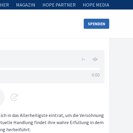
HER
MAGAZIN
HOPE PARTNER
HOPE MEDIA
SPENDEN
1
×
0:00
30
ich in das Allerheiligste eintrat, um die Versöhnung
ituelle Handlung findet ihre wahre Erfüllung in dem
ng herbeiführt.