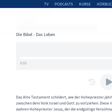
TV
PODCASTS
KURSE
HÖRBÜC
chsrunde: Es darf heil werden
23. MAI 2024
Gesprächsrunde: Es darf heil werden
Die Bibel - Das Leben
0:00
15
Das Alte Testament schildert, wie der Hohepriester jährl
zwischen dem Volk Israel und Gott zu vollziehen. Diese r
wahren Hohepriester Jesus, der die endgültige Versöhnu