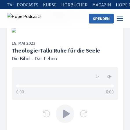
TV
PODCASTS
KURSE
HÖRBÜCHER
MAGAZIN
HOPE 
Startseite
Serien
Die Bibel - Das Leben
SPENDEN
Theologie-Talk: Ruhe für die Seele
18. MAI 2023
Theologie-Talk: Ruhe für die Seele
Die Bibel - Das Leben
1
×
0:00
0:00
15
30