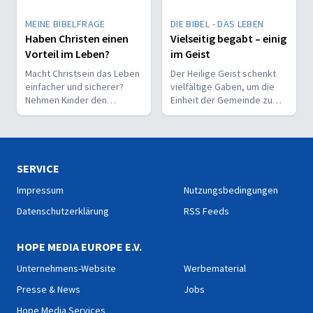
MEINE BIBELFRAGE
DIE BIBEL - DAS LEBEN
Haben Christen einen
Vielseitig begabt – einig
Vorteil im Leben?
im Geist
Macht Christsein das Leben
Der Heilige Geist schenkt
einfacher und sicherer?
vielfältige Gaben, um die
Nehmen Kinder den
Einheit der Gemeinde zu
Glauben leichter an als
stärken und sie zu
Erwachsene?
befähigen, Christus vor den
Menschen zu bekennen.
SERVICE
Impressum
Nutzungsbedingungen
Datenschutzerklärung
RSS Feeds
HOPE MEDIA EUROPE E.V.
Unternehmens-Website
Werbematerial
Presse & News
Jobs
Hope Media Services