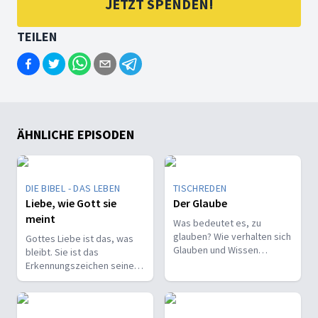
JETZT SPENDEN!
TEILEN
ÄHNLICHE EPISODEN
DIE BIBEL - DAS LEBEN
TISCHREDEN
Liebe, wie Gott sie
Der Glaube
meint
Was bedeutet es, zu
glauben? Wie verhalten sich
Gottes Liebe ist das, was
Glauben und Wissen
bleibt. Sie ist das
zueinander? Ist der Glaube
Erkennungszeichen seiner
ein Geschenk oder eine
Kinder und trägt, wenn alles
Entscheidung?
andere vergeht.