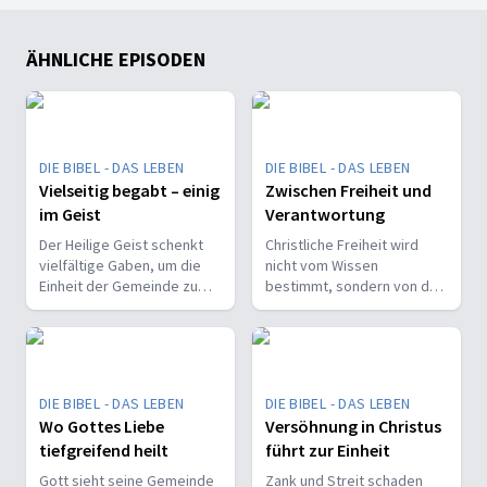
ÄHNLICHE EPISODEN
DIE BIBEL - DAS LEBEN
DIE BIBEL - DAS LEBEN
Vielseitig begabt – einig
Zwischen Freiheit und
im Geist
Verantwortung
Der Heilige Geist schenkt
Christliche Freiheit wird
vielfältige Gaben, um die
nicht vom Wissen
Einheit der Gemeinde zu
bestimmt, sondern von der
stärken und sie zu
Beziehung zum Nächsten –
befähigen, Christus vor den
und vom Ziel, Gott zu ehren.
Menschen zu bekennen.
DIE BIBEL - DAS LEBEN
DIE BIBEL - DAS LEBEN
Wo Gottes Liebe
Versöhnung in Christus
tiefgreifend heilt
führt zur Einheit
Gott sieht seine Gemeinde
Zank und Streit schaden