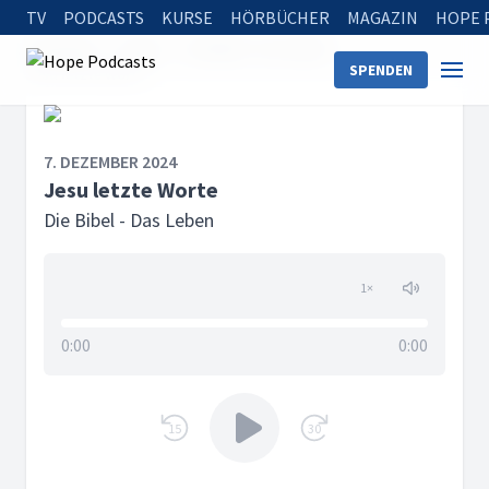
TV
PODCASTS
KURSE
HÖRBÜCHER
MAGAZIN
HOPE 
Startseite
Serien
Die Bibel - Das Leben
SPENDEN
Jesu letzte Worte
7. DEZEMBER 2024
Jesu letzte Worte
Die Bibel - Das Leben
1
×
0:00
0:00
15
30