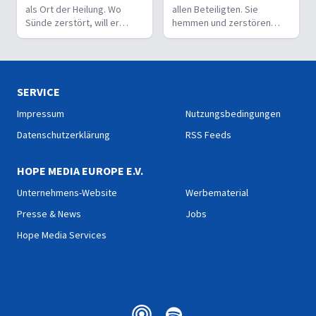
als Ort der Heilung. Wo
allen Beteiligten. Sie
Sünde zerstört, will er
hemmen und zerstören
liebevoll und korrigierend
auch Gemeinde. Doch
heilen.
Versöhnung führt zur
Einheit.
SERVICE
Impressum
Nutzungsbedingungen
Datenschutzerklärung
RSS Feeds
HOPE MEDIA EUROPE E.V.
Unternehmens-Website
Werbematerial
Presse & News
Jobs
Hope Media Services