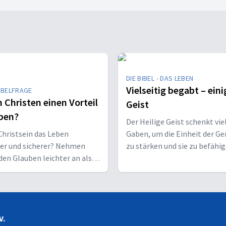
DIE BIBEL - DAS LEBEN
Vielseitig begabt – eini
IBELFRAGE
 Christen einen Vorteil
Geist
ben?
Der Heilige Geist schenkt vie
hristsein das Leben
Gaben, um die Einheit der G
her und sicherer? Nehmen
zu stärken und sie zu befähig
den Glauben leichter an als
Christus vor den Menschen z
sene?
bekennen.
V.