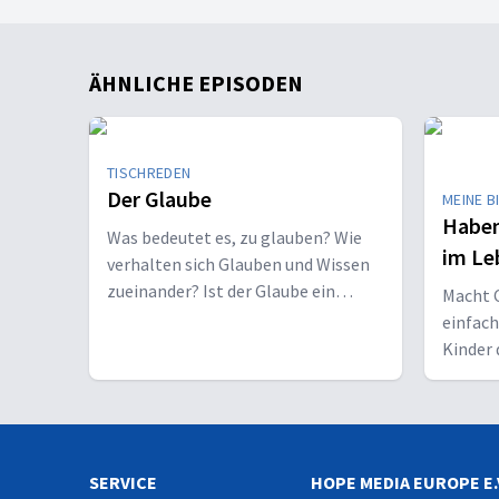
ÄHNLICHE EPISODEN
TISCHREDEN
Der Glaube
MEINE B
Haben
Was bedeutet es, zu glauben? Wie
im Le
verhalten sich Glauben und Wissen
zueinander? Ist der Glaube ein
Macht C
Geschenk oder eine Entscheidung?
einfac
Kinder 
Erwach
SERVICE
HOPE MEDIA EUROPE E.