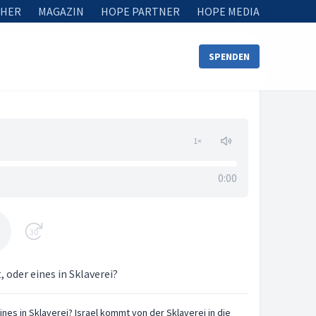
HER
MAGAZIN
HOPE PARTNER
HOPE MEDIA
SPENDEN
1
×
0:00
30
 oder eines in Sklaverei?
nes in Sklaverei? Israel kommt von der Sklaverei in die