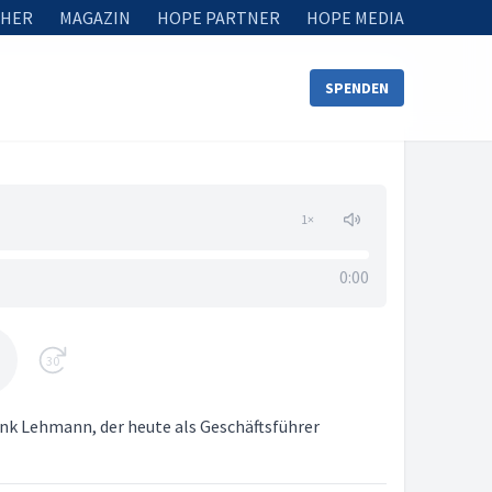
HER
MAGAZIN
HOPE PARTNER
HOPE MEDIA
SPENDEN
1
×
0:00
30
ank Lehmann, der heute als Geschäftsführer