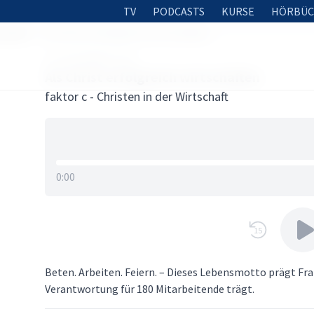
TV
PODCASTS
KURSE
HÖRBÜC
schaft
Als Christ erfolgreich wirtschaften
18. DEZEMBER 2025
Als Christ erfolgreich wirtschaften
faktor c - Christen in der Wirtschaft
0:00
15
Beten. Arbeiten. Feiern. – Dieses Lebensmotto prägt Fr
Verantwortung für 180 Mitarbeitende trägt.