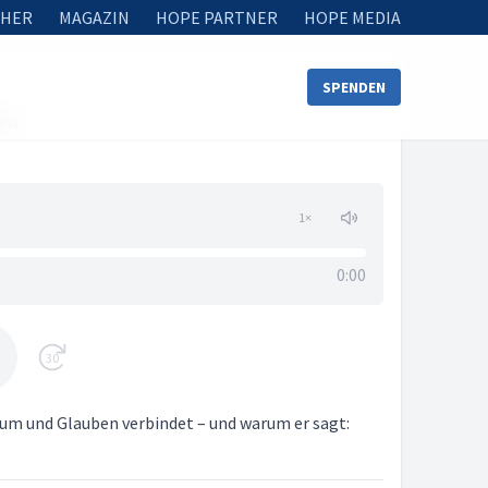
HER
MAGAZIN
HOPE PARTNER
HOPE MEDIA
SPENDEN
en
1
×
0:00
30
m und Glauben verbindet – und warum er sagt: