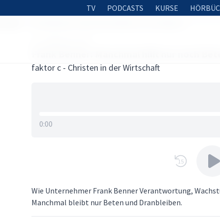
TV
PODCASTS
KURSE
HÖRBÜC
schaft
Frank Benner: Manchmal hilft nur noch Beten
18. FEBRUAR 2026
Frank Benner: Manchmal hilft nur noch Bet
faktor c - Christen in der Wirtschaft
0:00
15
Wie Unternehmer Frank Benner Verantwortung, Wachstu
Manchmal bleibt nur Beten und Dranbleiben.