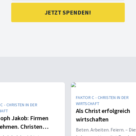
JETZT SPENDEN!
FAKTOR C - CHRISTEN IN DER
WIRTSCHAFT
C - CHRISTEN IN DER
Als Christ erfolgreich
HAFT
toph Jakob: Firmen
wirtschaften
ehmen. Christen
Beten. Arbeiten. Feiern. – Di
tzen. Zukunft bauen.