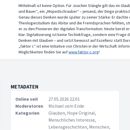
Mittelmaß ist keine Option. Für Joachim Stängle gilt das im Glau
und Bauer“, ein „Mopedschrauber“ – jemand, der Dinge praktisch 
Genau dieses Denken wurde später zu seiner Stärke: Er dachte di
Theologiestudium das Abitur und die Fremdsprachen fehlten, stu
er zu den Pionieren der digitalen Transformation. Heute berät e
klar: Digitalisierung ist keine Technikfrage, sondern eine Frage
Denken mit Glauben – und setzt bewusst auf Exzellenz statt Durc
„faktor c“ ist eine Initiative von Christen in der Wirtschaft. In
Möglichkeiten finden Sie auf
www.faktor-c.org
!
METADATEN
Online seit
27.05.2026 22:01
Moderatoren
Michael vom Ende
Kategorien
Glauben, Hope Original,
Menschliches Interesse,
Lebensgeschichten, Menschen,