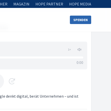
HER
MAGAZIN
HOPE PARTNER
HOPE MEDIA
SPENDEN
lmaß
1
×
0:00
30
e denkt digital, berät Unternehmen – und ist