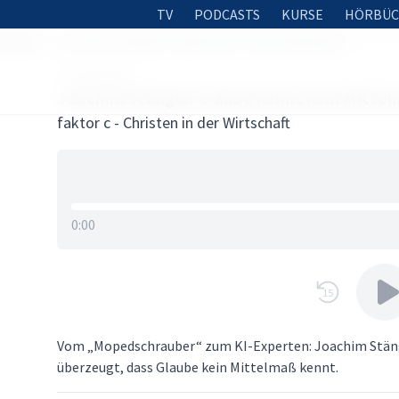
TV
PODCASTS
KURSE
HÖRBÜC
schaft
Joachim Stängle: Glaube kennt kein Mittelmaß
27. MAI 2026
Joachim Stängle: Glaube kennt kein Mitte
faktor c - Christen in der Wirtschaft
0:00
15
Vom „Mopedschrauber“ zum KI-Experten: Joachim Stängl
überzeugt, dass Glaube kein Mittelmaß kennt.