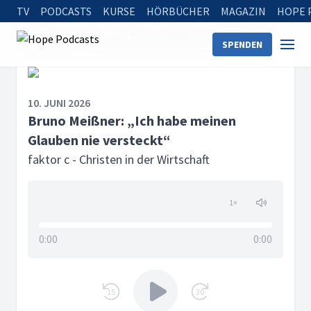
TV
PODCASTS
KURSE
HÖRBÜCHER
MAGAZIN
HOPE 
Startseite
Serien
faktor c - Christen in der Wirtschaft
SPENDEN
Bruno Meißner: „Ich habe meinen Glauben nie versteckt“
10. JUNI 2026
Bruno Meißner: „Ich habe meinen
Glauben nie versteckt“
faktor c - Christen in der Wirtschaft
1
×
0:00
0:00
15
30