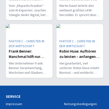
Mittelmaß
Vom „Mopedschrauber“
Martin Daum leitete den
zum KI-Experten: Joachim
weltweit größten LKW-
Stängle denkt digital, berät
Hersteller. Er spricht über
Unternehmen – und ist
Verantwortung, Führung,
überzeugt, dass Glaube
Glauben – und warum es
kein Mittelmaß kennt.
keinen schlechten Job gibt.
FAKTOR C - CHRISTEN IN
FAKTOR C - CHRISTEN IN
DER WIRTSCHAFT
DER WIRTSCHAFT
Frank Benner:
Robin Huse: Aufhören
Manchmal hilft nur
zu leisten – anfangen
noch Beten
zu hören
Wie Unternehmer Frank
Viel gearbeitet, viel
Benner Verantwortung,
verloren: Robin Huse erlebt
Wachstum und Glauben
Burnout – und entdeckt
verbindet – und warum er
einen neuen Weg, bei dem
sagt: Manchmal bleibt nur
nicht Leistung, sondern
Beten und Dranbleiben.
Gottes Wille zählt.
SERVICE
Impressum
Nutzungsbedingungen