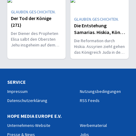
GLAUBEN.GESCHICHTEN.
Der Tod der Könige
GLAUBEN.GESCHICHTEN.
(271)
Die Entstehung
Samarias. Hiskia, König
Der Diener des Propheten
von Juda.(280)
Elisa salbt den Obersten
Die Reformation durch
Jehu insgeheim auf dem
Hiskia. Assyrien zieht gehen
Schlachtfeld in Ramot zum
das Königreich Juda in den
König über das Königreich
Krieg und belagert
Israel.
Jerusalem.
SERVICE
Impressum
Nutzungsbedingungen
Datenschutzerklärung
RSS Feeds
HOPE MEDIA EUROPE E.V.
Unternehmens-Website
Werbematerial
Presse & News
Jobs