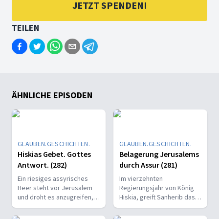
JETZT SPENDEN!
TEILEN
ÄHNLICHE EPISODEN
GLAUBEN.GESCHICHTEN.
GLAUBEN.GESCHICHTEN.
Hiskias Gebet. Gottes
Belagerung Jerusalems
Antwort. (282)
durch Assur (281)
Ein riesiges assyrisches
Im vierzehnten
Heer steht vor Jerusalem
Regierungsjahr von König
und droht es anzugreifen,
Hiskia, greift Sanherib das
mit der Absicht die
Königreich Juda an.
Bevölkerung wegzuführen.