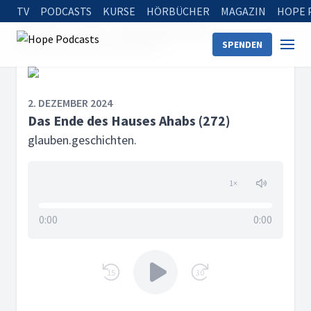
TV
PODCASTS
KURSE
HÖRBÜCHER
MAGAZIN
HOPE 
Startseite
Serien
glauben.geschichten.
SPENDEN
Das Ende des Hauses Ahabs (272)
2. DEZEMBER 2024
Das Ende des Hauses Ahabs (272)
glauben.geschichten.
1
×
0:00
0:00
15
30