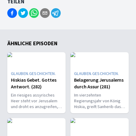
TEILEN
ÄHNLICHE EPISODEN
GLAUBEN.GESCHICHTEN.
GLAUBEN.GESCHICHTEN.
Hiskias Gebet. Gottes
Belagerung Jerusalems
Antwort. (282)
durch Assur (281)
Ein riesiges assyrisches
Im vierzehnten
Heer steht vor Jerusalem
Regierungsjahr von König
und droht es anzugreifen,
Hiskia, greift Sanherib das
mit der Absicht die
Königreich Juda an.
Bevölkerung wegzuführen.