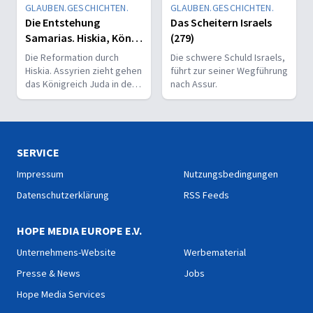
GLAUBEN.GESCHICHTEN.
GLAUBEN.GESCHICHTEN.
Die Entstehung
Das Scheitern Israels
Samarias. Hiskia, König
(279)
von Juda.(280)
Die Reformation durch
Die schwere Schuld Israels,
Hiskia. Assyrien zieht gehen
führt zur seiner Wegführung
das Königreich Juda in den
nach Assur.
Krieg und belagert
Jerusalem.
SERVICE
Impressum
Nutzungsbedingungen
Datenschutzerklärung
RSS Feeds
HOPE MEDIA EUROPE E.V.
Unternehmens-Website
Werbematerial
Presse & News
Jobs
Hope Media Services