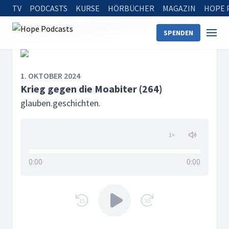
TV
PODCASTS
KURSE
HÖRBÜCHER
MAGAZIN
HOPE 
Startseite
Serien
glauben.geschichten.
SPENDEN
Krieg gegen die Moabiter (264)
1. OKTOBER 2024
Krieg gegen die Moabiter (264)
glauben.geschichten.
1
×
0:00
0:00
15
30