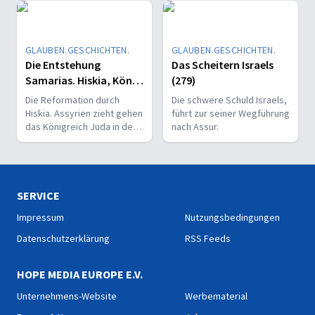
Bevölkerung wegzuführen.
GLAUBEN.GESCHICHTEN.
GLAUBEN.GESCHICHTEN.
Die Entstehung
Das Scheitern Israels
Samarias. Hiskia, König
(279)
von Juda.(280)
Die Reformation durch
Die schwere Schuld Israels,
Hiskia. Assyrien zieht gehen
führt zur seiner Wegführung
das Königreich Juda in den
nach Assur.
Krieg und belagert
Jerusalem.
SERVICE
Impressum
Nutzungsbedingungen
Datenschutzerklärung
RSS Feeds
HOPE MEDIA EUROPE E.V.
Unternehmens-Website
Werbematerial