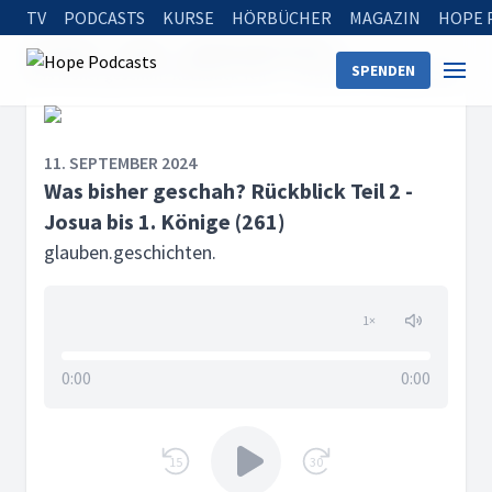
TV
PODCASTS
KURSE
HÖRBÜCHER
MAGAZIN
HOPE 
Startseite
Serien
glauben.geschichten.
SPENDEN
Was bisher geschah? Rückblick Teil 2 - Josua bis 1. Könige (261)
11. SEPTEMBER 2024
Was bisher geschah? Rückblick Teil 2 -
Josua bis 1. Könige (261)
glauben.geschichten.
1
×
0:00
0:00
15
30