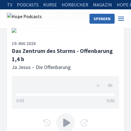
TV
PODCASTS
KURSE
HÖRBÜCHER
MAGAZIN
HOPE 
Startseite
Serien
Ja Jesus – Die Offenbarung
SPENDEN
Das Zentrum des Sturms - Offenbarung 1,4 b
19. MAI 2026
Das Zentrum des Sturms - Offenbarung
1,4 b
Ja Jesus – Die Offenbarung
1
×
0:00
0:00
15
30