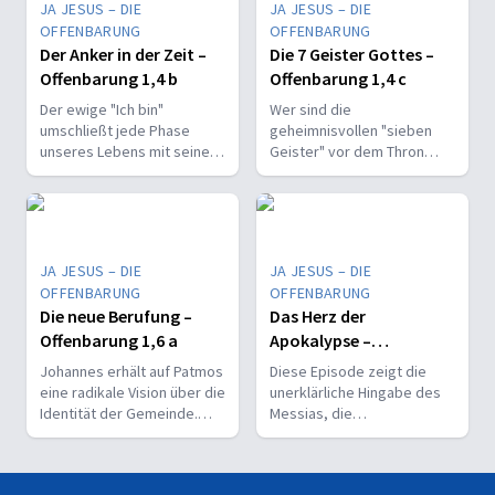
JA JESUS – DIE
JA JESUS – DIE
OFFENBARUNG
OFFENBARUNG
Der Anker in der Zeit –
Die 7 Geister Gottes –
Offenbarung 1,4 b
Offenbarung 1,4 c
Der ewige "Ich bin"
Wer sind die
umschließt jede Phase
geheimnisvollen "sieben
unseres Lebens mit seiner
Geister" vor dem Thron
Gegenwart, seiner Treue
Gottes? Entdecken Sie die
und seiner Hoffnung.
unerschöpfliche Fülle des
Heiligen Geistes inmitten
der Krisen.
JA JESUS – DIE
JA JESUS – DIE
OFFENBARUNG
OFFENBARUNG
Die neue Berufung –
Das Herz der
Offenbarung 1,6 a
Apokalypse –
Offenbarung 1,5 b
Johannes erhält auf Patmos
Diese Episode zeigt die
eine radikale Vision über die
unerklärliche Hingabe des
Identität der Gemeinde.
Messias, die
Entdecken Sie die Wahrheit
Doppeldeutigkeit seiner
über ihre "priesterliche"
Befreiung und die
Berufung!
theologische Tiefe seines