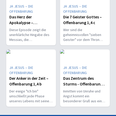
JA JESUS – DIE
JA JESUS – DIE
OFFENBARUNG
OFFENBARUNG
Das Herz der
Die 7 Geister Gottes –
Apokalypse –
Offenbarung 1,4 c
Offenbarung 1,5 b
Diese Episode zeigt die
Wer sind die
unerklärliche Hingabe des
geheimnisvollen "sieben
Messias, die
Geister" vor dem Thron
Doppeldeutigkeit seiner
Gottes? Entdecken Sie die
Befreiung und die
unerschöpfliche Fülle des
theologische Tiefe seines
Heiligen Geistes inmitten
Blutes.
der Krisen.
JA JESUS – DIE
JA JESUS – DIE
OFFENBARUNG
OFFENBARUNG
Der Anker in der Zeit –
Das Zentrum des
Offenbarung 1,4 b
Sturms - Offenbarung
1,4 b
Der ewige "Ich bin"
Inmitten von Unruhe und
umschließt jede Phase
Angst kommt ein
unseres Lebens mit seiner
besonderer Gruß aus einer
Gegenwart, seiner Treue
anderen Welt.
und seiner Hoffnung.