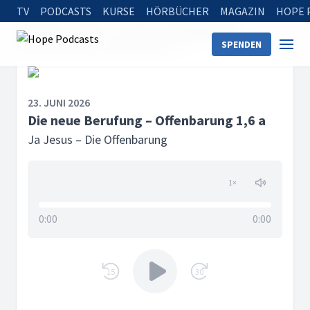
TV
PODCASTS
KURSE
HÖRBÜCHER
MAGAZIN
HOPE 
Startseite
Serien
Ja Jesus – Die Offenbarung
SPENDEN
Die neue Berufung – Offenbarung 1,6 a
23. JUNI 2026
Die neue Berufung – Offenbarung 1,6 a
Ja Jesus – Die Offenbarung
1
×
0:00
0:00
15
30