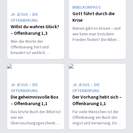
BIBELKOMPASS
Gott führt durch die
JA JESUS – DIE
Krise
OFFENBARUNG
Willst du wahres Glück?
Warum gibt es Krisen – und
– Offenbarung 1,3
wie kann man trotzdem
Frieden finden? Die Bibel
Wer die Worte der
zeigt Ursachen von Leid und
Offenbarung hört und
eine Hoffnung, die trägt.
bewahrt ist wirklich
glücklich zu schätzen. Sie
werden schnell eintreffen. -
Offenbarung 1,3
JA JESUS – DIE
JA JESUS – DIE
OFFENBARUNG
OFFENBARUNG
Die geheimnisvolle Box
Der Vorhang hebt sich –
– Offenbarung 1,1
Offenbarung 1,1
Das letzte Buch der Bibel ist
Für viele Menschen ist die
wie ein
Offenbarung ein Buch der
Überraschungsgeschenk:
Angst und Verwirrung. Doch
Man muss es "auspacken",
Jesus selbst ist der