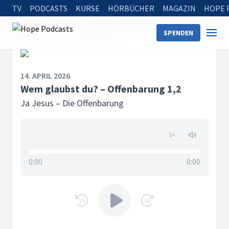
TV
PODCASTS
KURSE
HÖRBÜCHER
MAGAZIN
HOPE 
Startseite
Serien
Ja Jesus – Die Offenbarung
SPENDEN
Wem glaubst du? – Offenbarung 1,2
14. APRIL 2026
Wem glaubst du? – Offenbarung 1,2
Ja Jesus – Die Offenbarung
1
×
0:00
0:00
15
30