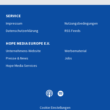
damit man seinen Inhalt
Überbringer und der Inhalt
bestaunen und entdecken
des Buches.
kann.
SERVICE
Impressum
Nutzungsbedingungen
Datenschutzerklärung
RSS Feeds
HOPE MEDIA EUROPE E.V.
Unternehmens-Website
Werbematerial
Presse & News
Jobs
Hope Media Services
Cookie Einstellungen