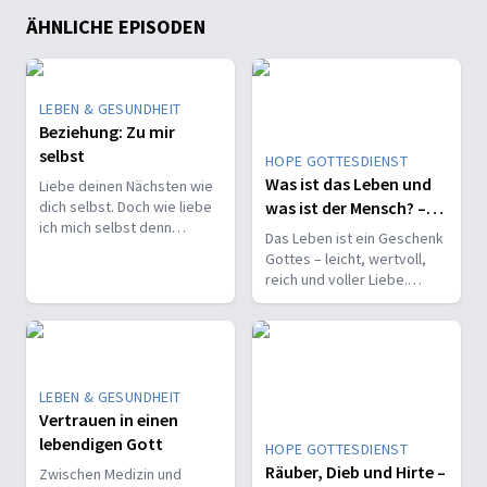
ÄHNLICHE EPISODEN
LEBEN & GESUNDHEIT
Beziehung: Zu mir
selbst
HOPE GOTTESDIENST
Was ist das Leben und
Liebe deinen Nächsten wie
dich selbst. Doch wie liebe
was ist der Mensch? –
ich mich selbst denn
Gunnar Scholz
Das Leben ist ein Geschenk
eigentlich? Was bedeutet
Gottes – leicht, wertvoll,
das und wie lerne ich mich
reich und voller Liebe.
selbst kennen?
Entdecke neu, was es
heißt, Mensch zu sein.
LEBEN & GESUNDHEIT
Vertrauen in einen
lebendigen Gott
HOPE GOTTESDIENST
Räuber, Dieb und Hirte –
Zwischen Medizin und