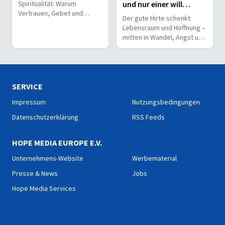
Spiritualität: Warum
und nur einer will
Vertrauen, Gebet und
Lebensraum schaffen -
Der gute Hirte schenkt
Lebensstil messbare
Gunnar Scholz
Lebensraum und Hoffnung –
Effekte haben und neue
mitten in Wandel, Angst und
Perspektiven für
Suche nach Heil.
Gesundheit eröffnen.
SERVICE
Impressum
Nutzungsbedingungen
Datenschutzerklärung
RSS Feeds
HOPE MEDIA EUROPE E.V.
Unternehmens-Website
Werbematerial
Presse & News
Jobs
Hope Media Services