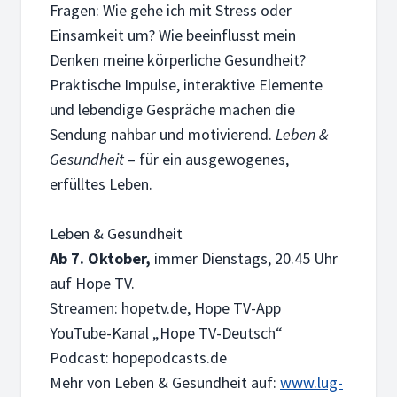
Fragen: Wie gehe ich mit Stress oder
Einsamkeit um? Wie beeinflusst mein
Denken meine körperliche Gesundheit?
Praktische Impulse, interaktive Elemente
und lebendige Gespräche machen die
16. FEBRUAR 2026
Sendung nahbar und motivierend.
Leben &
Beziehung: Zu mir selbst
Gesundheit
– für ein ausgewogenes,
Liebe deinen Nächsten wie dich selbst. Doch wie liebe ich
erfülltes Leben.
Leben & Gesundheit
Ab 7. Oktober,
immer Dienstags, 20.45 Uhr
auf Hope TV.
9. FEBRUAR 2026
Streamen: hopetv.de, Hope TV-App
Maß halten
YouTube-Kanal „Hope TV-Deutsch“
Maß halten statt Verzicht: Warum Mäßigkeit kein Spielverd
Podcast: hopepodcasts.de
Mehr von Leben & Gesundheit auf:
www.lug-