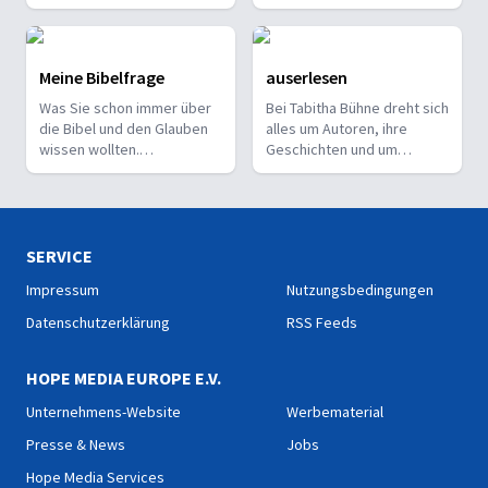
Geschichten voller Mut und
ein neues Thema.
Hoffnung.
19. JANUAR 2026
Ruhe: Wenn wir schlafen
Meine Bibelfrage
auserlesen
Was braucht es für erholsamen Schlaf? Zwischen Reizüber
Was Sie schon immer über
Bei Tabitha Bühne dreht sich
die Bibel und den Glauben
alles um Autoren, ihre
wissen wollten.
Geschichten und um
Bibelexperten beantworten
Bücher, die das Leben
Zuschauerfragen zu Bibel-
verändern.
und Glaubensfragen.
SERVICE
12. JANUAR 2026
Der Hype um Krafttraining
Impressum
Nutzungsbedingungen
Dicke Muskeln und Maximalkraft sind im Trend. Doch was bri
Datenschutzerklärung
RSS Feeds
HOPE MEDIA EUROPE E.V.
Unternehmens-Website
Werbematerial
Presse & News
Jobs
5. JANUAR 2026
Hope Media Services