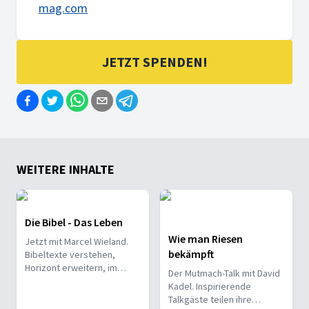
mag.com
JETZT SPENDEN!
2. FEBRUAR 2026
Vertrauen in einen lebendigen Gott
Zwischen Medizin und Spiritualität: Warum Vertrauen, Geb
WEITERE INHALTE
26. JANUAR 2026
Prioritäten: Was wirklich zählt
Die Bibel - Das Leben
Wer Prioritäten nicht bewusst setzt, läuft Gefahr, sich zu v
Wie man Riesen
Jetzt mit Marcel Wieland.
bekämpft
Bibeltexte verstehen,
Horizont erweitern, im
Der Mutmach-Talk mit David
Glauben wachsen. Die
Kadel. Inspirierende
wöchentliche Bibel-
Talkgäste teilen ihre
Talkrunde. Jeden Sonntag