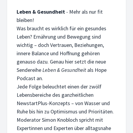
9. MÄRZ 2026
Beziehung: Zu meinem Nächsten
Leben & Gesundheit
- Mehr als nur fit
Die Beziehung zu meinem Nächsten ist mein täglicher Beglei
bleiben!
Was braucht es wirklich für ein gesundes
Leben? Ernährung und Bewegung sind
wichtig – doch Vertrauen, Beziehungen,
innere Balance und Hoffnung gehören
2. MÄRZ 2026
genauso dazu. Genau hier setzt die neue
Mäßigkeit: Vergiftet
Sendereihe
Leben & Gesundheit
als Hope
Wir vergiften uns selbst, indem wir oft das Maß außer Acht
Podcast an.
Jede Folge beleuchtet einen der zwölf
Lebensbereiche des ganzheitlichen
NewstartPlus-Konzepts – von Wasser und
Ruhe bis hin zu Optimismus und Prioritäten.
23. FEBRUAR 2026
Moderator Simon Knobloch spricht mit
Ruhe: Aktiv gestalten
Expertinnen und Experten über alltagsnahe
Ruhe ist mehr als Stillstand. Wie wir mitten im Trubel auft