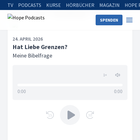
TV
PODCASTS
KURSE
HÖRBÜCHER
MAGAZIN
HOPE 
Startseite
Serien
Meine Bibelfrage
Hat Liebe Grenzen?
SPENDEN
24. APRIL 2026
Hat Liebe Grenzen?
Meine Bibelfrage
1
×
0:00
0:00
15
30