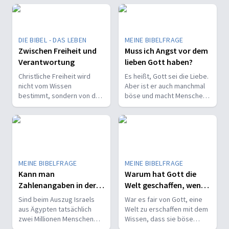
DIE BIBEL - DAS LEBEN
MEINE BIBELFRAGE
Zwischen Freiheit und
Muss ich Angst vor dem
Verantwortung
lieben Gott haben?
Christliche Freiheit wird
Es heißt, Gott sei die Liebe.
nicht vom Wissen
Aber ist er auch manchmal
bestimmt, sondern von der
böse und macht Menschen
Beziehung zum Nächsten –
Angst? Was mache ich mit
und vom Ziel, Gott zu ehren.
Schuldgefühlen, wenn ich
die Bibel lese?
MEINE BIBELFRAGE
MEINE BIBELFRAGE
Kann man
Warum hat Gott die
Zahlenangaben in der
Welt geschaffen, wenn
Bibel ernst nehmen?
er wusste, was
Sind beim Auszug Israels
War es fair von Gott, eine
passiert?
aus Ägypten tatsächlich
Welt zu erschaffen mit dem
zwei Millionen Menschen
Wissen, dass sie böse
durchs Schilfmeer
werden wird? Und welchen