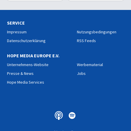
gezogen? Wie muss man
Zweck erfüllt dieser Baum
sich das vorstellen?
im Paradies?
SERVICE
Impressum
Nutzungsbedingungen
Datenschutzerklärung
RSS Feeds
HOPE MEDIA EUROPE E.V.
Unternehmens-Website
Werbematerial
Presse & News
Jobs
Hope Media Services