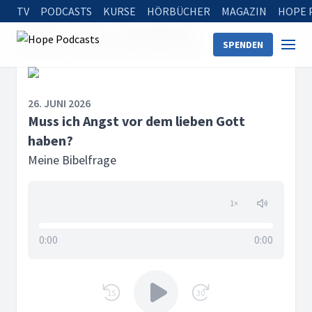
TV
PODCASTS
KURSE
HÖRBÜCHER
MAGAZIN
HOPE 
Startseite
Serien
Meine Bibelfrage
SPENDEN
Muss ich Angst vor dem lieben Gott haben?
26. JUNI 2026
Muss ich Angst vor dem lieben Gott
haben?
Meine Bibelfrage
1
×
0:00
0:00
15
30