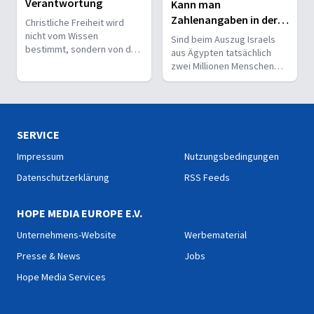
Verantwortung
Kann man
Zahlenangaben in der
Christliche Freiheit wird
Bibel ernst nehmen?
nicht vom Wissen
Sind beim Auszug Israels
bestimmt, sondern von der
aus Ägypten tatsächlich
Beziehung zum Nächsten –
zwei Millionen Menschen
und vom Ziel, Gott zu ehren.
durchs Schilfmeer
gezogen? Wie muss man
sich das vorstellen?
SERVICE
Impressum
Nutzungsbedingungen
Datenschutzerklärung
RSS Feeds
HOPE MEDIA EUROPE E.V.
Unternehmens-Website
Werbematerial
Presse & News
Jobs
Hope Media Services