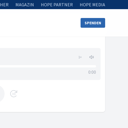
HER
MAGAZIN
HOPE PARTNER
HOPE MEDIA
SPENDEN
1
×
0:00
30