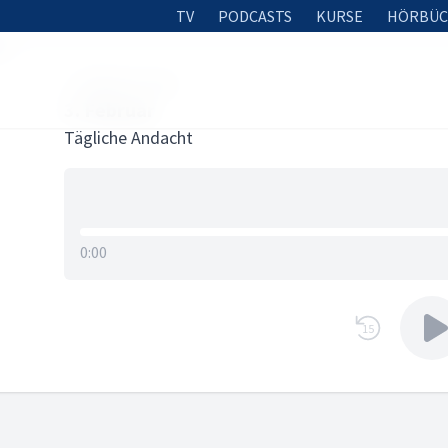
TV
PODCASTS
KURSE
HÖRBÜC
r
2. FEBRUAR 2026
3. Februar
Tägliche Andacht
0:00
15