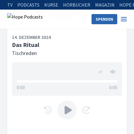
TV
PODCASTS
KURSE
HÖRBÜCHER
MAGAZIN
HOPE 
Startseite
Serien
Tischreden
Das Ritual
SPENDEN
14. DEZEMBER 2024
Das Ritual
Tischreden
1
×
0:00
0:00
15
30