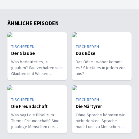
ÄHNLICHE EPISODEN
TISCHREDEN
TISCHREDEN
Der Glaube
Das Böse
Was bedeutet es, zu
Das Böse - woher kommt
glauben? Wie verhalten sich
es? Steckt es in jedem von
Glauben und Wissen
uns?
zueinander? Ist der Glaube
ein Geschenk oder eine
Entscheidung?
TISCHREDEN
TISCHREDEN
Die Freundschaft
Die Märtyrer
Was sagt die Bibel zum
Ohne Sprache könnten wir
Thema Freundschaft? Sind
nicht denken. Sprache
gläubige Menschen die
macht uns zu Menschen.
besseren Freunde? Ist Gott
Gott kommuniziert oft durch
unser Freund?
Sprache mit uns.