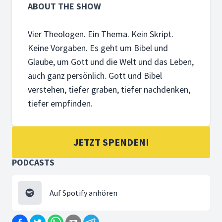
ABOUT THE SHOW
3. JULI 2026
Die Gewalt
Vier Theologen. Ein Thema. Kein Skript.
Vier Theologen reden über Gott und die Welt und vor allem
Keine Vorgaben. Es geht um Bibel und
Glaube, um Gott und die Welt und das Leben,
auch ganz persönlich. Gott und Bibel
verstehen, tiefer graben, tiefer nachdenken,
tiefer empfinden.
26. JUNI 2026
Das Glück
Menschen wollen glücklich sein. Aber was ist Glück? Vier T
JETZT SPENDEN!
PODCASTS
Auf Spotify anhören
19. JUNI 2026