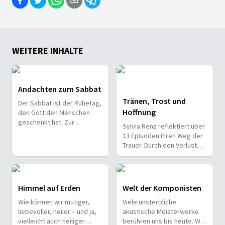
Das Gewissen
Vier Theologen reden über Gott und die Welt und vor allem
WEITERE INHALTE
Andachten zum Sabbat
12. JUNI 2026
Die Schönheit
Tränen, Trost und
Der Sabbat ist der Ruhetag,
Hoffnung
den Gott den Menschen
Ist Schönheit zu Oberflächlich für Christen? Warum hat Got
geschenkt hat. Zur
Sylvia Renz reflektiert über
Einstimmung auf den
13 Episoden ihren Weg der
Sabbat hören Sie eine
Trauer. Durch den Verlust
kurze Andacht.
ihrer Tochter stürzt sie
zunächst in ein tiefes Loch.
Doch mit der Zeit findet sie
Heilung und entdeckt, wie
Himmel auf Erden
5. JUNI 2026
Welt der Komponisten
das Leben trotzdem
Das Volk Gottes
Wie können wir mutiger,
Viele unsterbliche
weitergehen kann.
liebevoller, heiler – und ja,
Was versteht die Bibel unter "Volk Gottes"? Die Juden? Di
akustische Meisterwerke
vielleicht auch heiliger
berühren uns bis heute. Wie