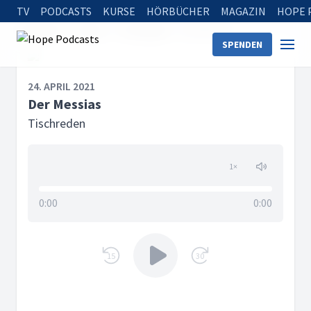
TV
PODCASTS
KURSE
HÖRBÜCHER
MAGAZIN
HOPE 
Startseite
Serien
Tischreden
Der Messias
SPENDEN
24. APRIL 2021
Der Messias
Tischreden
1
×
0:00
0:00
15
30