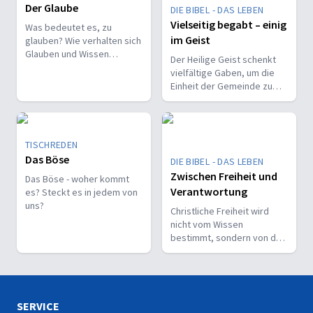
Der Glaube
DIE BIBEL - DAS LEBEN
Vielseitig begabt – einig
Was bedeutet es, zu
im Geist
glauben? Wie verhalten sich
Glauben und Wissen
Der Heilige Geist schenkt
zueinander? Ist der Glaube
vielfältige Gaben, um die
ein Geschenk oder eine
Einheit der Gemeinde zu
Entscheidung?
stärken und sie zu
befähigen, Christus vor den
Menschen zu bekennen.
TISCHREDEN
Das Böse
DIE BIBEL - DAS LEBEN
Zwischen Freiheit und
Das Böse - woher kommt
Verantwortung
es? Steckt es in jedem von
uns?
Christliche Freiheit wird
nicht vom Wissen
bestimmt, sondern von der
Beziehung zum Nächsten –
und vom Ziel, Gott zu ehren.
SERVICE