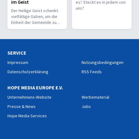
im Geist
es? Steckt es in jedem von
uns?
Der Heilige Geist schenkt
vielfältige Gaben, um die
Einheit der Gemeinde zu
stärken und sie zu
befähigen, Christus vor den
Menschen zu bekennen.
SERVICE
Impressum
Nutzungsbedingungen
Datenschutzerklärung
RSS Feeds
HOPE MEDIA EUROPE E.V.
Unternehmens-Website
Werbematerial
Presse & News
Jobs
Hope Media Services