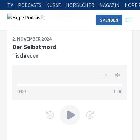
TV
PODCASTS
KURSE
HÖRBÜCHER
MAGAZIN
HOPE 
Startseite
Serien
Tischreden
Der Selbstmord
SPENDEN
2. NOVEMBER 2024
Der Selbstmord
Tischreden
1
×
0:00
0:00
15
30