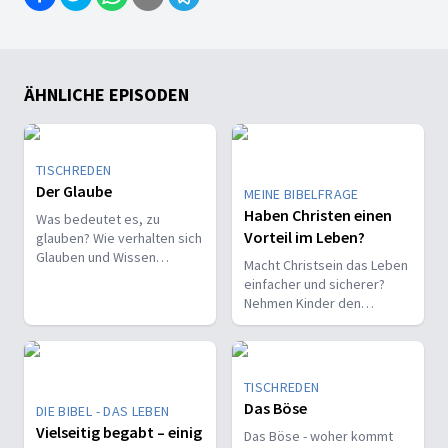
ÄHNLICHE EPISODEN
TISCHREDEN
Der Glaube
MEINE BIBELFRAGE
Haben Christen einen
Was bedeutet es, zu
Vorteil im Leben?
glauben? Wie verhalten sich
Glauben und Wissen
Macht Christsein das Leben
zueinander? Ist der Glaube
einfacher und sicherer?
ein Geschenk oder eine
Nehmen Kinder den
Entscheidung?
Glauben leichter an als
Erwachsene?
TISCHREDEN
Das Böse
DIE BIBEL - DAS LEBEN
Vielseitig begabt – einig
Das Böse - woher kommt