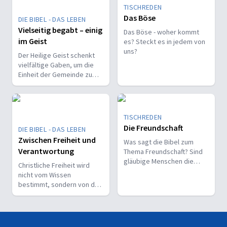
TISCHREDEN
Das Böse
DIE BIBEL - DAS LEBEN
Vielseitig begabt – einig
Das Böse - woher kommt
im Geist
es? Steckt es in jedem von
uns?
Der Heilige Geist schenkt
vielfältige Gaben, um die
Einheit der Gemeinde zu
stärken und sie zu
befähigen, Christus vor den
Menschen zu bekennen.
TISCHREDEN
Die Freundschaft
DIE BIBEL - DAS LEBEN
Zwischen Freiheit und
Was sagt die Bibel zum
Verantwortung
Thema Freundschaft? Sind
gläubige Menschen die
Christliche Freiheit wird
besseren Freunde? Ist Gott
nicht vom Wissen
unser Freund?
bestimmt, sondern von der
Beziehung zum Nächsten –
und vom Ziel, Gott zu ehren.