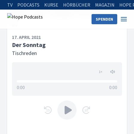
TV
PODCASTS
KURSE
HÖRBÜCHER
MAGAZIN
HOPE 
Startseite
Serien
Tischreden
Der Sonntag
SPENDEN
17. APRIL 2021
Der Sonntag
Tischreden
1
×
0:00
0:00
15
30