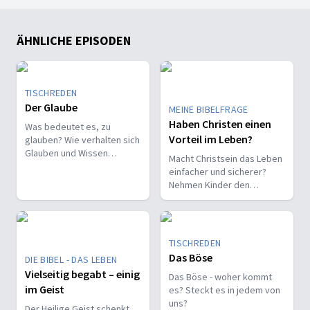
ÄHNLICHE EPISODEN
TISCHREDEN
Der Glaube
MEINE BIBELFRAGE
Haben Christen einen
Was bedeutet es, zu
Vorteil im Leben?
glauben? Wie verhalten sich
Glauben und Wissen
Macht Christsein das Leben
zueinander? Ist der Glaube
einfacher und sicherer?
ein Geschenk oder eine
Nehmen Kinder den
Entscheidung?
Glauben leichter an als
Erwachsene?
TISCHREDEN
Das Böse
DIE BIBEL - DAS LEBEN
Vielseitig begabt – einig
Das Böse - woher kommt
im Geist
es? Steckt es in jedem von
uns?
Der Heilige Geist schenkt