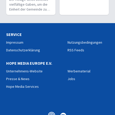
vielfältige Gaben, um die
Einheit der Gemeinde zu
stärken und sie zu
befähigen, Christus vor den
Menschen zu bekennen.
SERVICE
Impressum
Nutzungsbedingungen
Datenschutzerklärung
RSS Feeds
HOPE MEDIA EUROPE E.V.
Unternehmens-Website
Werbematerial
Presse & News
Jobs
Hope Media Services