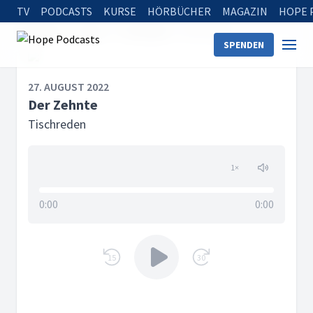
TV
PODCASTS
KURSE
HÖRBÜCHER
MAGAZIN
HOPE 
Startseite
Serien
Tischreden
Der Zehnte
SPENDEN
27. AUGUST 2022
Der Zehnte
Tischreden
1
×
0:00
0:00
15
30