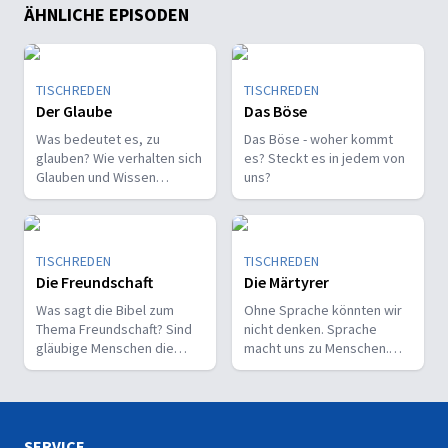
ÄHNLICHE EPISODEN
TISCHREDEN
TISCHREDEN
Der Glaube
Das Böse
Was bedeutet es, zu
Das Böse - woher kommt
glauben? Wie verhalten sich
es? Steckt es in jedem von
Glauben und Wissen
uns?
zueinander? Ist der Glaube
ein Geschenk oder eine
Entscheidung?
TISCHREDEN
TISCHREDEN
Die Freundschaft
Die Märtyrer
Was sagt die Bibel zum
Ohne Sprache könnten wir
Thema Freundschaft? Sind
nicht denken. Sprache
gläubige Menschen die
macht uns zu Menschen.
besseren Freunde? Ist Gott
Gott kommuniziert oft durch
unser Freund?
Sprache mit uns.
SERVICE