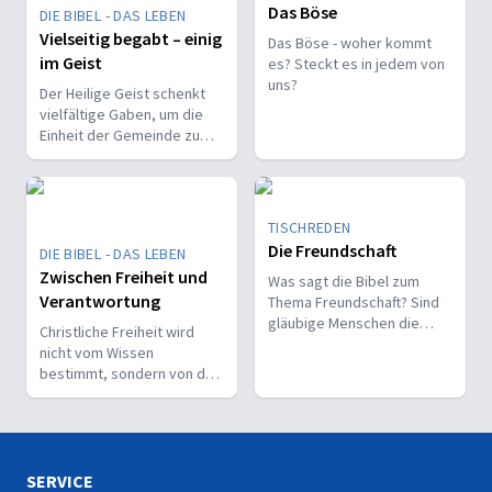
Das Böse
DIE BIBEL - DAS LEBEN
Vielseitig begabt – einig
Das Böse - woher kommt
im Geist
es? Steckt es in jedem von
uns?
Der Heilige Geist schenkt
vielfältige Gaben, um die
Einheit der Gemeinde zu
stärken und sie zu
befähigen, Christus vor den
Menschen zu bekennen.
TISCHREDEN
Die Freundschaft
DIE BIBEL - DAS LEBEN
Zwischen Freiheit und
Was sagt die Bibel zum
Verantwortung
Thema Freundschaft? Sind
gläubige Menschen die
Christliche Freiheit wird
besseren Freunde? Ist Gott
nicht vom Wissen
unser Freund?
bestimmt, sondern von der
Beziehung zum Nächsten –
und vom Ziel, Gott zu ehren.
SERVICE