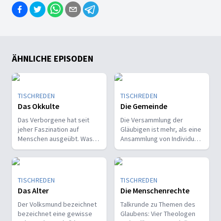
ÄHNLICHE EPISODEN
TISCHREDEN
TISCHREDEN
Das Okkulte
Die Gemeinde
Das Verborgene hat seit
Die Versammlung der
jeher Faszination auf
Gläubigen ist mehr, als eine
Menschen ausgeübt. Was
Ansammlung von Individuen.
sucht der Mensch im
Die Gemeinde ist ein
Verborgenen und was hofft
lebendiger Organismus, ein
er, zu finden? Die Bibel
Abbild des Leibes Christi.
warnt eindringlich vor
Jeder darf empfangen,
TISCHREDEN
TISCHREDEN
Erkenntiswegen, die sich
jeder darf geben - Ideal
Das Alter
Die Menschenrechte
auf den Gegenspieler
oder Wirklichkeit?
Gottes berufen. Doch wo
Der Volksmund bezeichnet
Talkrunde zu Themen des
verlaufen die Grenzen?
bezeichnet eine gewisse
Glaubens: Vier Theologen