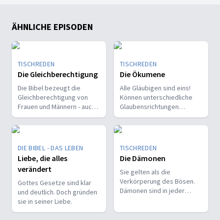
ÄHNLICHE EPISODEN
TISCHREDEN
TISCHREDEN
Die Gleichberechtigung
Die Ökumene
Die Bibel bezeugt die
Alle Gläubigen sind eins!
Gleichberechtigung von
Können unterschiedliche
Frauen und Männern - auch
Glaubensrichtungen
im Hinblick auf religiöses
zusammenfinden, oder gibt
Engagement.
es unüberwindbare Hürden
im interkonfessionellen
Gespräch?
DIE BIBEL - DAS LEBEN
TISCHREDEN
Liebe, die alles
Die Dämonen
verändert
Sie gelten als die
Verkörperung des Bösen.
Gottes Gesetze sind klar
Dämonen sind in jeder
und deutlich. Doch gründen
religiösen und kulturellen
sie in seiner Liebe.
Tradition verwurzelt.