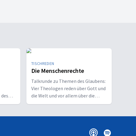
TISCHREDEN
Die Menschenrechte
Talkrunde zu Themen des Glaubens:
Vier Theologen reden über Gott und
 des
die Welt und vor allem über die
e Phase
Bibel. Thema: Die Menschenrechte.
Es sind grundlegende Prinzipien, auf
wir
die sich die Menschheit beruft. Die
m Alter
Menschenrechte sollen das
s Wirken
Indiviudum schützen, ebenso wie