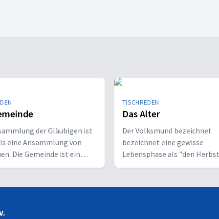
EDEN
TISCHREDEN
emeinde
Das Alter
sammlung der Gläubigen ist
Der Volksmund bezeichnet
als eine Ansammlung von
bezeichnet eine gewisse
uen. Die Gemeinde ist ein
Lebensphase als "den Herbst
ger Organismus, ein Abbild
Lebens". Zugleich birgt dies
bes Christi. Jeder darf
eine Tiefe an Erfahrung und
en, jeder darf geben - Ideal
Weisheit. In der Bibel finden 
rklichkeit?
zahlreiche Figuren, die erst i
V.
eine zentrale Rolle in Gotte