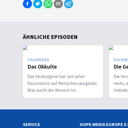
ÄHNLICHE EPISODEN
TISCHREDEN
TISCHR
Das Okkulte
Die G
Das Verborgene hat seit jeher
Die Ver
Faszination auf Menschen ausgeübt.
mehr, 
Was sucht der Mensch im
Individ
Verborgenen und was hofft er, zu
lebendi
finden? Die Bibel warnt eindringlich
des Lei
vor Erkenntiswegen, die sich auf den
empfang
Gegenspieler Gottes berufen. Doch
oder Wi
SERVICE
wo verlaufen die Grenzen?
HOPE MEDIA EUROPE E.