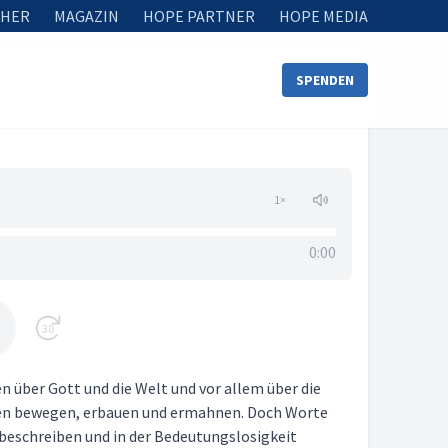
HER
MAGAZIN
HOPE PARTNER
HOPE MEDIA
SPENDEN
1
×
0:00
30
 über Gott und die Welt und vor allem über die
enden bewegen, erbauen und ermahnen. Doch Worte
beschreiben und in der Bedeutungslosigkeit