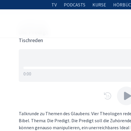
TV
PODCASTS
KURSE
HÖRBÜC
30. MÄRZ 2024
Die Predigt
Tischreden
0:00
15
Talkrunde zu Themen des Glaubens: Vier Theologen reden
Bibel. Thema: Die Predigt. Die Predigt soll die Zuhör
können genauso manipulieren, ein unerreichbares Ideal 