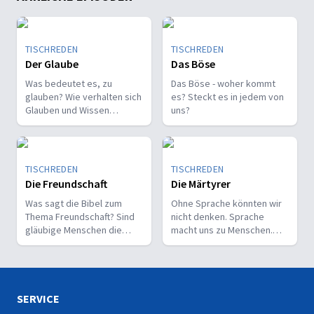
TISCHREDEN
TISCHREDEN
Der Glaube
Das Böse
Was bedeutet es, zu
Das Böse - woher kommt
glauben? Wie verhalten sich
es? Steckt es in jedem von
Glauben und Wissen
uns?
zueinander? Ist der Glaube
ein Geschenk oder eine
Entscheidung?
TISCHREDEN
TISCHREDEN
Die Freundschaft
Die Märtyrer
Was sagt die Bibel zum
Ohne Sprache könnten wir
Thema Freundschaft? Sind
nicht denken. Sprache
gläubige Menschen die
macht uns zu Menschen.
besseren Freunde? Ist Gott
Gott kommuniziert oft durch
unser Freund?
Sprache mit uns.
SERVICE