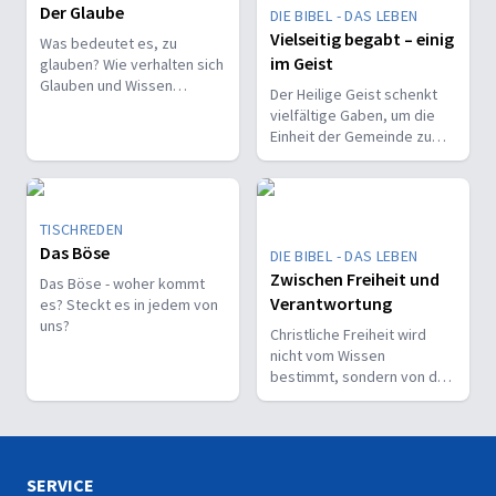
Der Glaube
DIE BIBEL - DAS LEBEN
Vielseitig begabt – einig
Was bedeutet es, zu
im Geist
glauben? Wie verhalten sich
Glauben und Wissen
Der Heilige Geist schenkt
zueinander? Ist der Glaube
vielfältige Gaben, um die
ein Geschenk oder eine
Einheit der Gemeinde zu
Entscheidung?
stärken und sie zu
befähigen, Christus vor den
Menschen zu bekennen.
TISCHREDEN
Das Böse
DIE BIBEL - DAS LEBEN
Zwischen Freiheit und
Das Böse - woher kommt
Verantwortung
es? Steckt es in jedem von
uns?
Christliche Freiheit wird
nicht vom Wissen
bestimmt, sondern von der
Beziehung zum Nächsten –
und vom Ziel, Gott zu ehren.
SERVICE