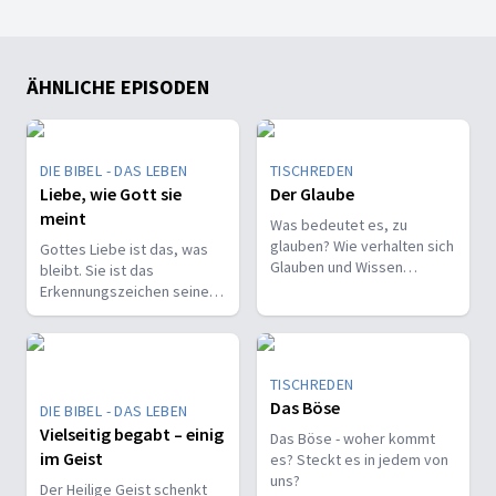
ÄHNLICHE EPISODEN
DIE BIBEL - DAS LEBEN
TISCHREDEN
Liebe, wie Gott sie
Der Glaube
meint
Was bedeutet es, zu
glauben? Wie verhalten sich
Gottes Liebe ist das, was
Glauben und Wissen
bleibt. Sie ist das
zueinander? Ist der Glaube
Erkennungszeichen seiner
ein Geschenk oder eine
Kinder und trägt, wenn alles
Entscheidung?
andere vergeht.
TISCHREDEN
Das Böse
DIE BIBEL - DAS LEBEN
Vielseitig begabt – einig
Das Böse - woher kommt
im Geist
es? Steckt es in jedem von
uns?
Der Heilige Geist schenkt