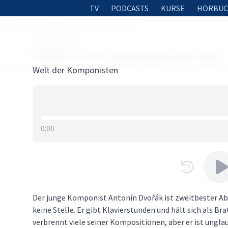
TV
PODCASTS
KURSE
HÖRBÜC
ak-2 Erste Erfolge und privates Glück
24. MAI 2020
Dvorak-2 Erste Erfolge und privates Glück
Welt der Komponisten
0:00
15
Der junge Komponist Antonín Dvořák ist zweitbester Ab
keine Stelle. Er gibt Klavierstunden und hält sich als B
verbrennt viele seiner Kompositionen, aber er ist unglau