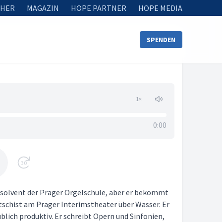
HER
MAGAZIN
HOPE PARTNER
HOPE MEDIA
SPENDEN
1
×
0:00
30
solvent der Prager Orgelschule, aber er bekommt
ratschist am Prager Interimstheater über Wasser. Er
blich produktiv. Er schreibt Opern und Sinfonien,