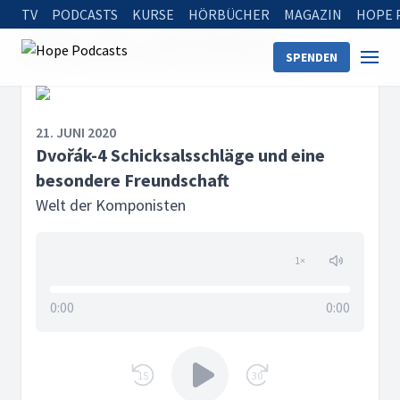
TV
PODCASTS
KURSE
HÖRBÜCHER
MAGAZIN
HOPE 
Startseite
Serien
Welt der Komponisten
SPENDEN
Dvořák-4 Schicksalsschläge und eine besondere Freundschaft
21. JUNI 2020
Dvořák-4 Schicksalsschläge und eine
besondere Freundschaft
Welt der Komponisten
1
×
0:00
0:00
15
30