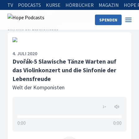
TV
PODCASTS
KURSE
HÖRBÜCHER
MAGAZIN
HOPE 
Startseite
Serien
Welt der Komponisten
SPENDEN
Dvořák-5 Slawische Tänze Warten auf das Violinkonzert und die
Sinfonie der Lebensfreude
4. JULI 2020
Dvořák-5 Slawische Tänze Warten auf
das Violinkonzert und die Sinfonie der
Lebensfreude
Welt der Komponisten
1
×
0:00
0:00