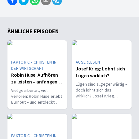
ÄHNLICHE EPISODEN
FAKTOR C - CHRISTEN IN
AUSERLESEN
DER WIRTSCHAFT
Josef Krieg: Lohnt sich
Robin Huse: Aufhören
Lügen wirklich?
zu leisten – anfangen
Lügen sind allgegenwärtig –
zu hören
doch lohnt sich das
Viel gearbeitet, viel
wirklich? Josef Krieg
verloren: Robin Huse erlebt
erklärt, warum Unwahrheit
Burnout – und entdeckt
wirkt und warum Wahrheit
einen neuen Weg, bei dem
Zukunft hat.
nicht Leistung, sondern
Gottes Wille zählt.
FAKTOR C - CHRISTEN IN