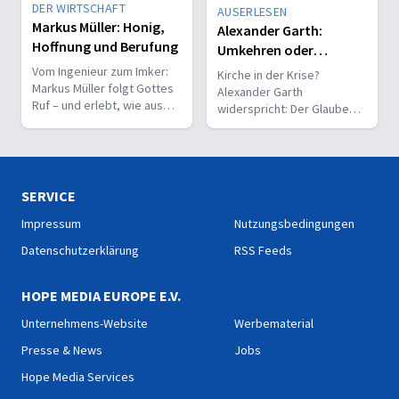
DER WIRTSCHAFT
AUSERLESEN
Markus Müller: Honig,
Alexander Garth:
Hoffnung und Berufung
Umkehren oder
Untergehen – hat
Vom Ingenieur zum Imker:
Kirche in der Krise?
Markus Müller folgt Gottes
Kirche noch Zukunft?
Alexander Garth
Ruf – und erlebt, wie aus
widerspricht: Der Glaube
einem Hobby mitten in der
hat Zukunft – und gerade
Krise ein neuer Lebensweg
heute entstehen neue
entsteht.
Chancen für Kirche und
Mission.
SERVICE
Impressum
Nutzungsbedingungen
Datenschutzerklärung
RSS Feeds
HOPE MEDIA EUROPE E.V.
Unternehmens-Website
Werbematerial
Presse & News
Jobs
Hope Media Services