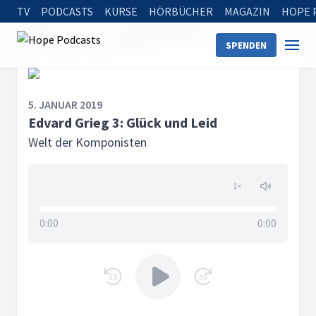
TV
PODCASTS
KURSE
HÖRBÜCHER
MAGAZIN
HOPE 
Startseite
Serien
Welt der Komponisten
SPENDEN
Edvard Grieg 3: Glück und Leid
5. JANUAR 2019
Edvard Grieg 3: Glück und Leid
Welt der Komponisten
1
×
0:00
0:00
15
30