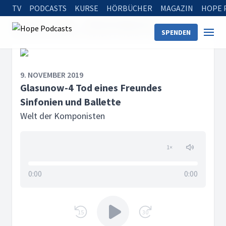
TV
PODCASTS
KURSE
HÖRBÜCHER
MAGAZIN
HOPE 
Startseite
Serien
Welt der Komponisten
SPENDEN
Glasunow-4 Tod eines Freundes Sinfonien und Ballette
9. NOVEMBER 2019
Glasunow-4 Tod eines Freundes
Sinfonien und Ballette
Welt der Komponisten
1
×
0:00
0:00
15
30